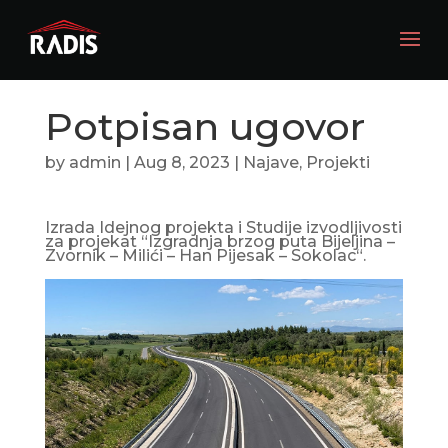
Potpisan ugovor
by
admin
|
Aug 8, 2023
|
Najave
,
Projekti
Izrada Idejnog projekta i Studije izvodljivosti
za projekat “Izgradnja brzog puta Bijeljina –
Zvornik – Milići – Han Pijesak – Sokolac“.